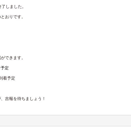
終了しました。
のとおりです。
」！
認ができます。
着予定
）到着予定
が、吉報を待ちましょう！