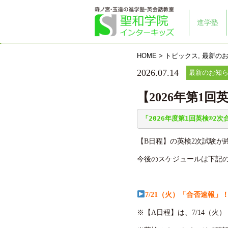
進学塾
HOME
>
トピックス
,
最新の
2026.07.14
最新のお知
【2026年第1回
「2026年度第1回英検®2
【B日程】の英検2次試験が
今後のスケジュールは下記
7/21（火）「合否速報
※【A日程】は、7/14（火）